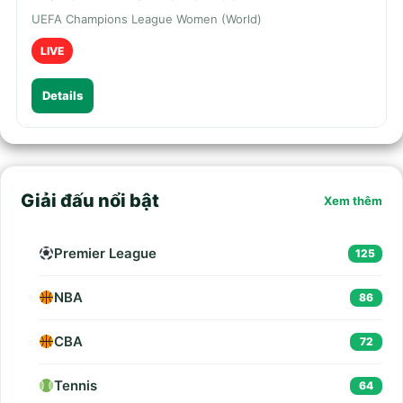
UEFA Champions League Women (World)
LIVE
Details
Giải đấu nổi bật
Xem thêm
Premier League
125
NBA
86
CBA
72
Tennis
64